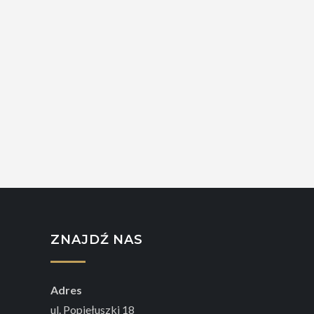
ZNAJDŹ NAS
Adres
ul. Popiełuszki 18